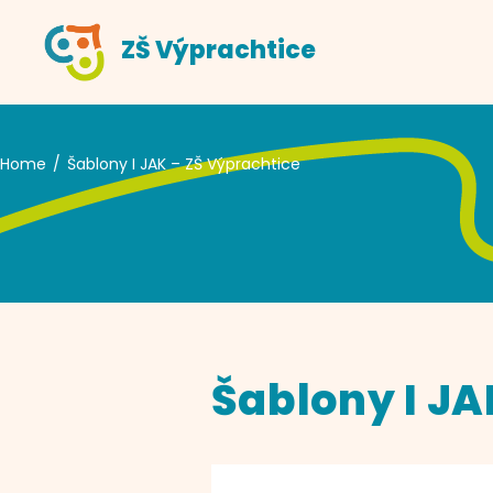
Skip
ZŠ Výprachtice
to
content
Home
Šablony I JAK – ZŠ Výprachtice
Šablony I JA