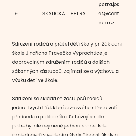
petra.jos
9.
SKALICKÁ
PETRA
ef@cent
rum.cz
Sdružení rodičů a přátel dětí školy při Základní
škole Jindřicha Pravečka Výprachtice je
dobrovolným sdružením rodičů a dalších
zákonných zástupců. Zajímají se o výchovu a
výuku dětí ve škole.
Sdružení se skládá se zástupců rodičů
jednotlivých tříd, kteří si ze svého středu volí
předsedu a pokladníka. Scházejí se dle
potřeby, ale nejméně jednou ročně, kde
projednávají s vedením školy činnost školy a