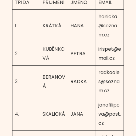
TŘÍDA
PŘÍJMENÍ
JMÉNO
EMAIL
hanicka
1.
KRÁTKÁ
HANA
@sezna
m.cz
KUBĚNKO
irispet@e
2.
PETRA
VÁ
mail.cz
radkaale
BERANOV
3.
RADKA
s@sezna
Á
m.cz
janafilipo
4.
SKALICKÁ
JANA
va@post.
cz