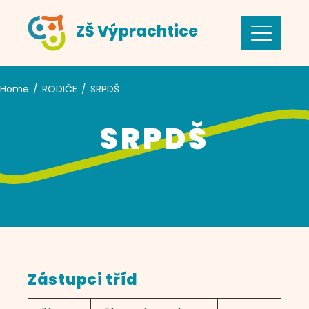
Skip
ZŠ Výprachtice
to
content
Home
RODIČE
SRPDŠ
SRPDŠ
Zástupci tříd