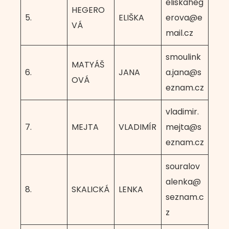
eliskaheg
HEGERO
5.
ELIŠKA
erova@e
VÁ
mail.cz
smoulink
MATYÁŠ
6.
JANA
a.jana@s
OVÁ
eznam.cz
vladimir.
7.
MEJTA
VLADIMÍR
mejta@s
eznam.cz
souralov
alenka@
8.
SKALICKÁ
LENKA
seznam.c
z