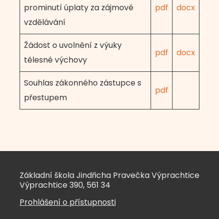
prominutí úplaty za zájmové
pdf
docx
vzdělávání
Žádost o uvolnění z výuky
pdf
docx
tělesné výchovy
Souhlas zákonného zástupce s
pdf
přestupem
Základní škola Jindřicha Pravečka Výprachtice
Výprachtice 390, 561 34
Prohlášení o přístupnosti