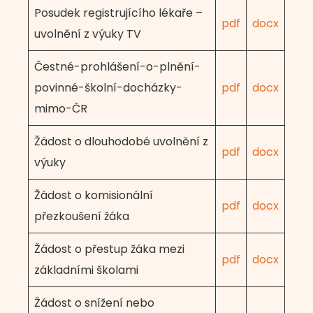
Posudek registrujícího lékaře –
pdf
docx
uvolnění z výuky TV
Čestné-prohlášení-o-plnění-
povinné-školní-docházky-
pdf
docx
mimo-ČR
Žádost o dlouhodobé uvolnění z
pdf
docx
výuky
Žádost o komisionální
pdf
docx
přezkoušení žáka
Žádost o přestup žáka mezi
pdf
docx
základními školami
Žádost o snížení nebo