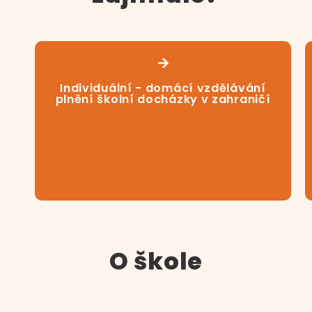
Individuální - domácí vzdělávání
plnění školní docházky v zahraničí
O škole