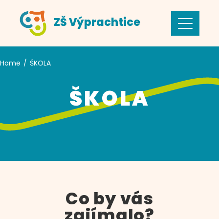
ZŠ Výprachtice
Home
ŠKOLA
ŠKOLA
Co by vás
zajímalo?