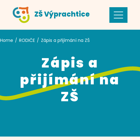
Skip
ZŠ Výprachtice
to
content
Home
RODIČE
Zápis a přijímání na ZŠ
Zápis a
přijímání na
ZŠ