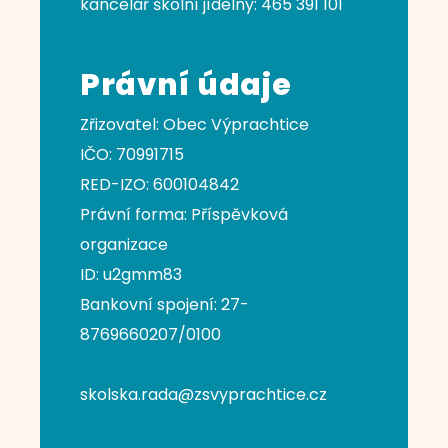
kancelář školní jídelny: 465 391 101
Právní údaje
Zřizovatel: Obec Výprachtice
IČO:
70991715
RED-IZO:
600104842
Právní forma: Příspěvková
organizace
ID: u2gmm83
Bankovní spojení: 27-
8769660207/0100
skolska.rada@zsvyprachtice.cz