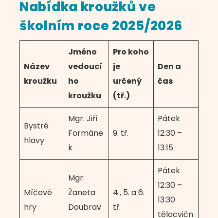
Nabídka kroužků ve
školním roce 2025/2026
Jméno
Pro koho
Název
vedoucí
je
Den a
kroužku
ho
určený
čas
kroužku
(tř.)
Mgr. Jiří
Pátek
Bystré
Formáne
9. tř.
12:30 –
hlavy
k
13:15
Pátek
Mgr.
12:30 –
Míčové
Žaneta
4., 5. a 6.
13:30
hry
Doubrav
tř.
tělocvičn