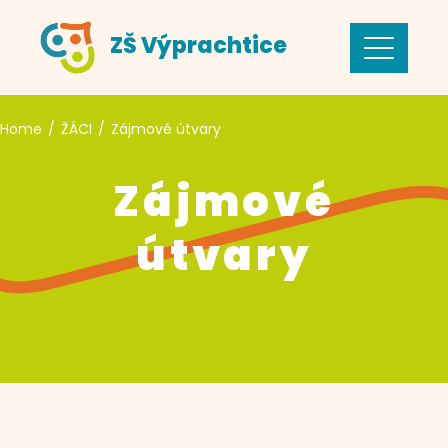
Skip
ZŠ Výprachtice
to
content
Home
ŽÁCI
Zájmové útvary
Zájmové
útvary