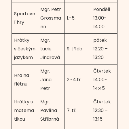
Mgr. Petr
Pondělí
Sportovn
Grossma
1.-5.
13.00-
í hry
nn
14.00
Hrátky
Mgr.
pátek
s českým
Lucie
9. třída
12:20 –
jazykem
Jindrová
13:20
Mgr.
Čtvrtek
Hra na
Jana
2.-4.tř
14:00-
flétnu
Petr
14:45
Hrátky s
Mgr.
Čtvrtek
matema
Pavlína
7. tř.
12:30 –
tikou
Stříbrná
13:15