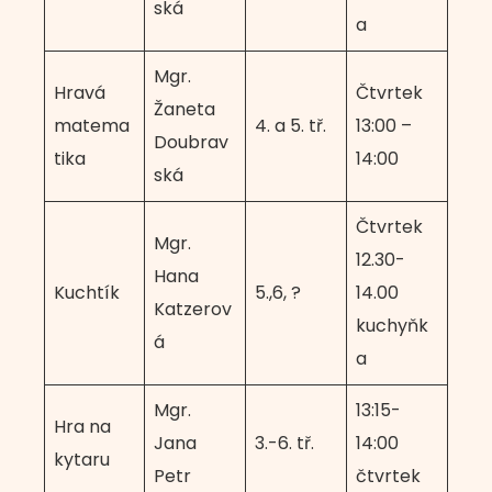
ská
a
Mgr.
Hravá
Čtvrtek
Žaneta
matema
4. a 5. tř.
13:00 –
Doubrav
tika
14:00
ská
Čtvrtek
Mgr.
12.30-
Hana
Kuchtík
5.,6, ?
14.00
Katzerov
kuchyňk
á
a
Mgr.
13:15-
Hra na
Jana
3.-6. tř.
14:00
kytaru
Petr
čtvrtek