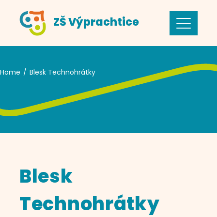
Skip
ZŠ Výprachtice
to
content
Home
Blesk Technohrátky
Blesk
Technohrátky