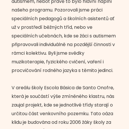
autismem, neboť právě to bylo hlavní náplní
našeho programu. Pozorovali jsme práci
speciálních pedagogů a školních asistentů ať
už v prostředí běžných tříd, nebo ve
speciálních učebnách, kde se žáci s autismem
připravovali individuálně na pozdější činnosti v
rámci kolektivu. Byli jsme svědky
muzikoterapie, fyzického cvičení, vaření i
procvičování rodného jazyka s těmito jedinci.
V areálu školy Escola Básica de Santo Onofre,
která je součástí výše zmíněného klastru, nás
zaujal projekt, kde se jednotlivé třídy starají o
určitou část venkovního pozemku. Tato oáza
klidu je budována od roku 2006 žáky školy za