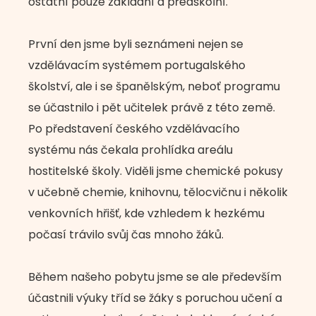
ostatní pouze základní a předškolní.
První den jsme byli seznámeni nejen se
vzdělávacím systémem portugalského
školství, ale i se španělským, neboť programu
se účastnilo i pět učitelek právě z této země.
Po představení českého vzdělávacího
systému nás čekala prohlídka areálu
hostitelské školy. Viděli jsme chemické pokusy
v učebně chemie, knihovnu, tělocvičnu i několik
venkovních hřišť, kde vzhledem k hezkému
počasí trávilo svůj čas mnoho žáků.
Během našeho pobytu jsme se ale především
účastnili výuky tříd se žáky s poruchou učení a