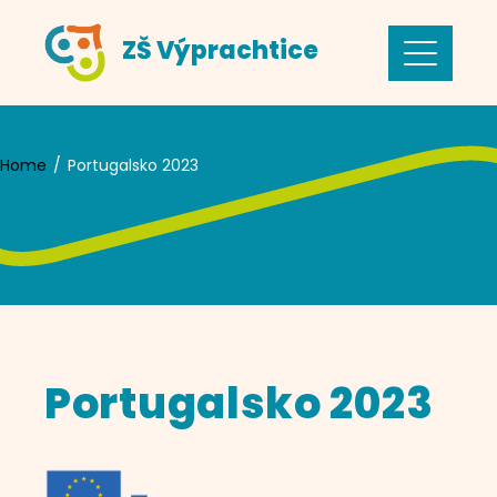
Skip
ZŠ Výprachtice
to
content
Home
Portugalsko 2023
Portugalsko 2023