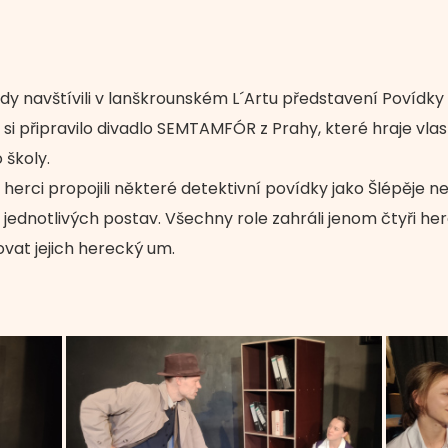
 třídy navštívili v lanškrounském L´Artu představení Povídky
připravilo divadlo SEMTAMFÓR z Prahy, které hraje vlastní 
 školy.
erci propojili některé detektivní povídky jako Šlépěje neb
 jednotlivých postav. Všechny role zahráli jenom čtyři herc
at jejich herecký um.