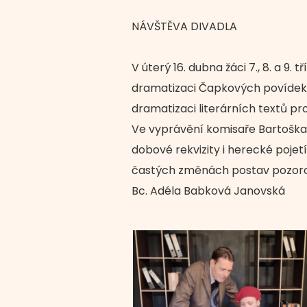
NÁVŠTĚVA DIVADLA
V úterý 16. dubna žáci 7., 8. a 9.
dramatizaci Čapkových povídek si 
dramatizaci literárních textů pro
Ve vyprávění komisaře Bartoška h
dobové rekvizity i herecké pojetí
častých změnách postav pozorov
Bc. Adéla Babková Janovská