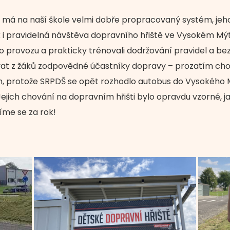
 má na naší škole velmi dobře propracovaný systém, jehož
 i pravidelná návštěva dopravního hřiště ve Vysokém Mýtě
o provozu a prakticky trénovali dodržování pravidel a bez
at z žáků zodpovědné účastníky dopravy – prozatím chod
, protože SRPDŠ se opět rozhodlo autobus do Vysokého 
Jejich chování na dopravním hřišti bylo opravdu vzorné, j
íme se za rok!