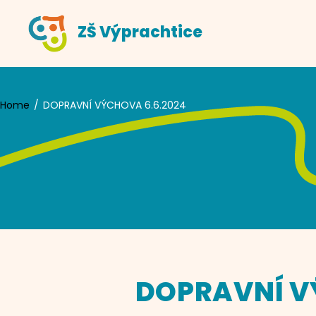
Skip
ZŠ Výprachtice
to
content
Home
DOPRAVNÍ VÝCHOVA 6.6.2024
DOPRAVNÍ V