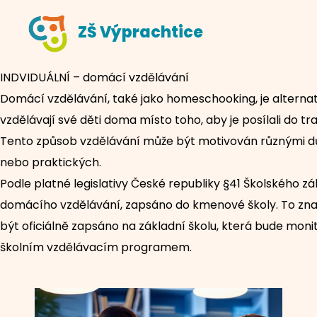
Skip
ZŠ Výprachtice
to
content
INDVIDUÁLNÍ – domácí vzdělávání
Domácí vzdělávání, také jako homeschooking, je alternati
vzdělávají své děti doma místo toho, aby je posílali do tra
Tento způsob vzdělávání může být motivován různými dů
nebo praktických.
Podle platné legislativy České republiky §41 Školského z
domácího vzdělávání, zapsáno do kmenové školy. To zna
být oficiálně zapsáno na základní školu, která bude mon
školním vzdělávacím programem.