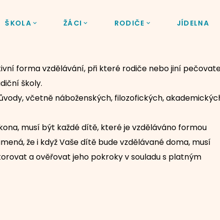
ŠKOLA
ŽÁCI
RODIČE
JÍDELNA
vní forma vzdělávání, při které rodiče nebo jiní pečovat
diční školy.
vody, včetně náboženských, filozofických, akademickýc
ákona, musí být každé dítě, které je vzděláváno formou
mená, že i když Vaše dítě bude vzdělávané doma, musí
itorovat a ověřovat jeho pokroky v souladu s platným