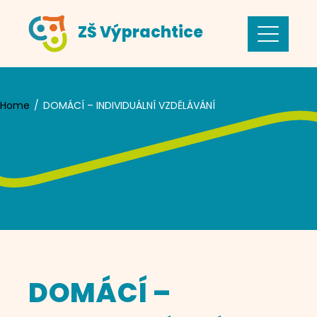
Skip
ZŠ Výprachtice
to
content
Home
DOMÁCÍ – INDIVIDUÁLNÍ VZDĚLÁVÁNÍ
DOMÁCÍ –