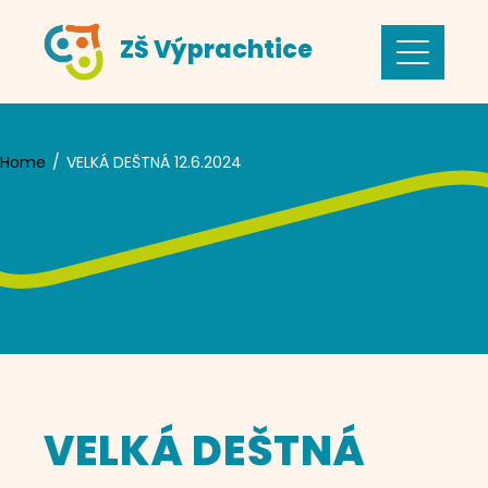
Skip
ZŠ Výprachtice
to
content
Home
VELKÁ DEŠTNÁ 12.6.2024
VELKÁ DEŠTNÁ