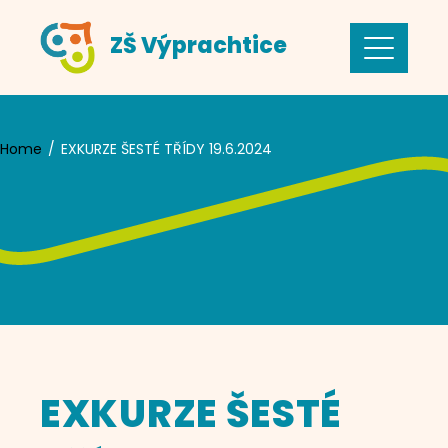
Skip
ZŠ Výprachtice
to
content
Home
EXKURZE ŠESTÉ TŘÍDY 19.6.2024
EXKURZE ŠESTÉ