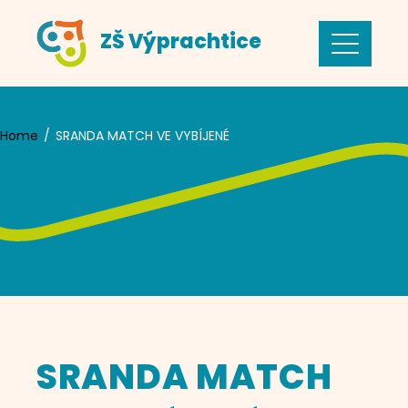
Skip
ZŠ Výprachtice
to
content
Home
SRANDA MATCH VE VYBÍJENÉ
SRANDA MATCH