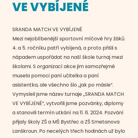
VE VYBÍJENÉ
SRANDA MATCH VE VYBÍJENÉ
Mezi nejoblíbenější sportovní míčové hry žáků
4. a 5. ročníku patří vybíjená, a proto přišli s
nápadem uspořádat na naší škole turnaj mezi
školami. S organizací akce jim samozřejmě
musela pomoci paní učitelka a paní
asistentka, ale všechno šlo „jak po másle“.
Vymysleli jsme název turnaje „SRANDA MATCH
VE VYBÍJENÉ“, vytvořili jsme pozvánky, diplomy
a stanovili termín utkání na 11. 6. 2024. Pozvání
přijaly školy ZŠ a MŠ Bystřec a ZŠ Smetanova
Lanškroun. Po necelých třech hodinách už bylo