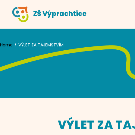
Skip
ZŠ Výprachtice
to
content
Home
VÝLET ZA TAJEMSTVÍM
VÝLET ZA T