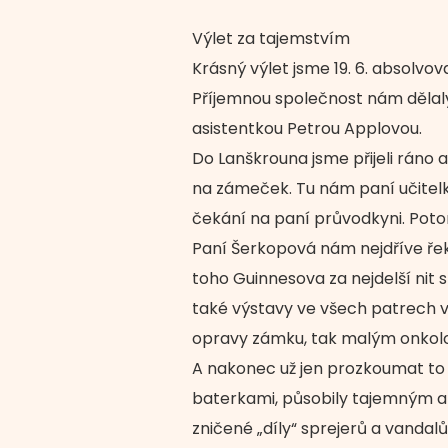
Výlet za tajemstvím
Krásný výlet jsme 19. 6. absolvo
Příjemnou společnost nám dělaly 
asistentkou Petrou Applovou.
Do Lanškrouna jsme přijeli ráno
na zámeček. Tu nám paní učitelka
čekání na paní průvodkyni. Potom
Paní Šerkopová nám nejdříve řekla
toho Guinnesova za nejdelší nit 
také výstavy ve všech patrech vě
opravy zámku, tak malým onkol
A nakonec už jen prozkoumat to
baterkami, působily tajemným a s
zničené „díly“ sprejerů a vandalů