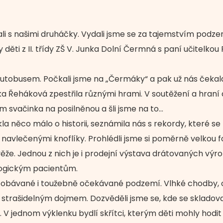
vali s našimi druháčky. Vydali jsme se za tajemstvím pod
děti z II. třídy ZŠ V. Junka Dolní Čermná s paní učitelko
 autobusem. Počkali jsme na „Čermáky“ a pak už nás čeka
 Řeháková zpestřila různými hrami. V soutěžení a hraní dět
 svačinka na posilněnou a šli jsme na to…
 něco málo o historii, seznámila nás s rekordy, které se t
s navlečenými knoflíky. Prohlédli jsme si poměrně velkou
že. Jednou z nich je i prodejní výstava drátovaných výrobk
ogickým pacientům.
 obávané i toužebně očekávané podzemí. Vlhké chodby, o
trašidelným dojmem. Dozvěděli jsme se, kde se skladoval l
. V jednom výklenku bydlí skřítci, kterým děti mohly hodit 