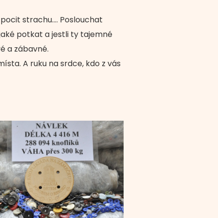
pocit strachu…. Poslouchat
ějaké potkat a jestli ty tajemné
vé a zábavné.
ísta. A ruku na srdce, kdo z vás