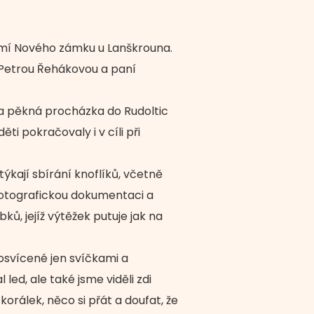
zemí Nového zámku u Lanškrouna.
u Petrou Řehákovou a paní
la pěkná procházka do Rudoltic
i pokračovaly i v cíli při
ýkají sbírání knoflíků, včetně
 fotografickou dokumentaci a
ů, jejíž výtěžek putuje jak na
svícené jen svíčkami a
ed, ale také jsme viděli zdi
korálek, něco si přát a doufat, že