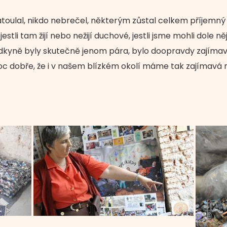
oulal, nikdo nebrečel, některým zůstal celkem příjemný 
jestli tam žijí nebo nežijí duchové, jestli jsme mohli dole n
odkyně byly skutečně jenom pára, bylo doopravdy zajíma
 moc dobře, že i v našem blízkém okolí máme tak zajímavá m