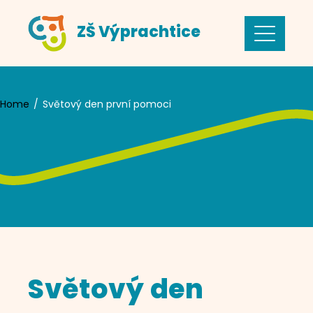
Skip
ZŠ Výprachtice
to
content
Home
Světový den první pomoci
Světový den