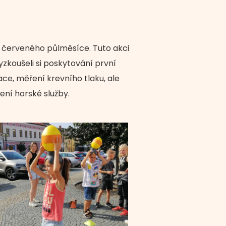
 červeného půlměsíce. Tuto akci
vyzkoušeli si poskytování první
ce, měření krevního tlaku, ale
ní horské služby.