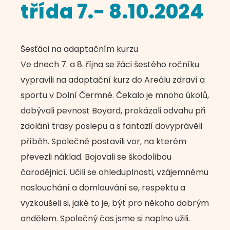
třída 7.- 8.10.2024
Šesťáci na adaptačním kurzu
Ve dnech 7. a 8. října se žáci šestého ročníku
vypravili na adaptační kurz do Areálu zdraví a
sportu v Dolní Čermné. Čekalo je mnoho úkolů,
dobývali pevnost Boyard, prokázali odvahu při
zdolání trasy poslepu a s fantazií dovyprávěli
příběh. Společně postavili vor, na kterém
převezli náklad. Bojovali se škodolibou
čarodějnicí. Učili se ohleduplnosti, vzájemnému
naslouchání a domlouvání se, respektu a
vyzkoušeli si, jaké to je, být pro někoho dobrým
andělem. Společný čas jsme si naplno užili.