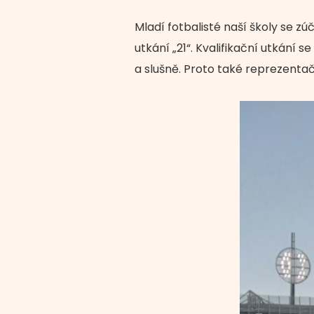
Mladí fotbalisté naší školy se z
utkání „21“. Kvalifikační utkání 
a slušně. Proto také reprezentačn