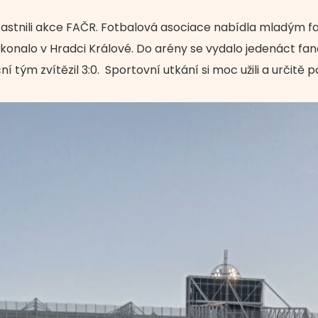
účastnili akce FAČR. Fotbalová asociace nabídla mladým fa
se konalo v Hradci Králové. Do arény se vydalo jedenáct fan
í tým zvítězil 3:0. Sportovní utkání si moc užili a určitě p