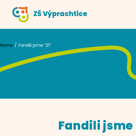
Skip
ZŠ Výprachtice
to
content
Home
Fandili jsme “21”
Fandili jsme