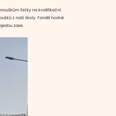
nouškům lístky na kvalifikační
oušků z naší školy. Fandili hodně
ojedou zase.