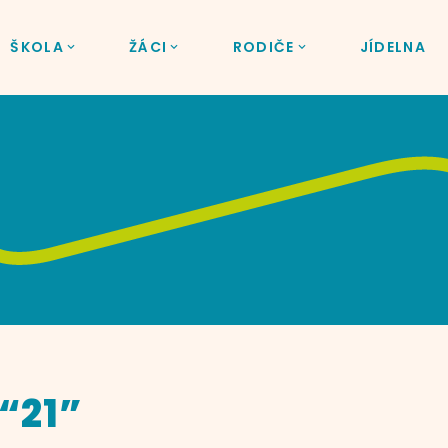
ŠKOLA
ŽÁCI
RODIČE
JÍDELNA
 “21”