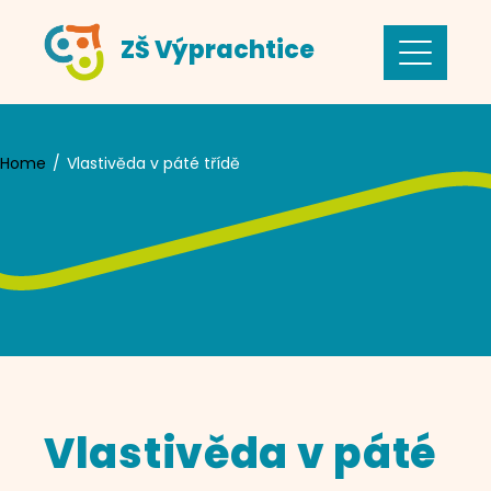
Skip
ZŠ Výprachtice
to
content
Home
Vlastivěda v páté třídě
Vlastivěda v páté