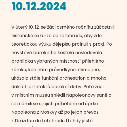
10.12.2024
V úterý 10. 12. se žáci osmého ročníku zúčastnili
historické exkurze do Letohradu, aby zde
teoretickou výuku dějepisu prolnuli s praxí. Po
návštěvě barokního kostela následovala
prohlídka vybraných místností přilehlého
zámku, kde nám průvodkyně, mimo jiné,
ukázala stále funkční orchestrion a mnoho
dalších artefaktů barokní doby. Poté žáci
v místním muzeu shlédli Napoleonovy saně a
seznámili se s jejich příběhem od úprku
Napoleona z Moskvy až po jejich převoz
z Drážďan do Letohradu (tehdy ještě