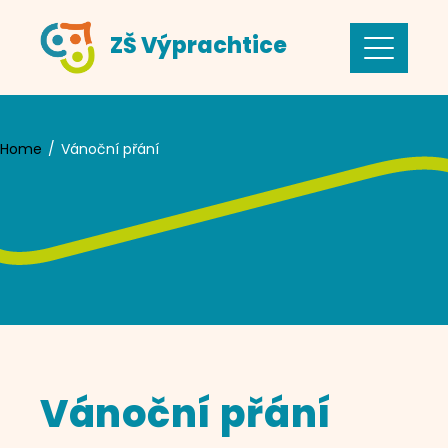
Skip
ZŠ Výprachtice
to
content
Home
Vánoční přání
Vánoční přání