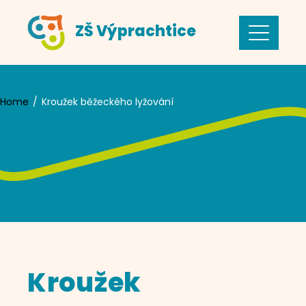
Skip
ZŠ Výprachtice
to
content
Home
Kroužek běžeckého lyžování
Kroužek