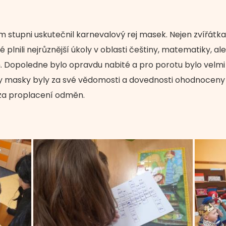
m stupni uskutečnil karnevalový rej masek. Nejen zvířátka,
vé plnili nejrůznější úkoly v oblasti češtiny, matematiky, 
Dopoledne bylo opravdu nabité a pro porotu bylo velmi 
y masky byly za své vědomosti a dovednosti ohodnocen
a proplacení odměn.