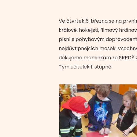
Ve čtvrtek 6. března se na první
králové, hokejisti, filmový hrdino
písní s pohybovým doprovodem. 
nejdůvtipnějších masek. Všechn
děkujeme maminkám ze SRPDŠ z
Tým učitelek 1. stupně