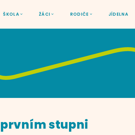
ŠKOLA
ŽÁCI
RODIČE
JÍDELNA
 prvním stupni