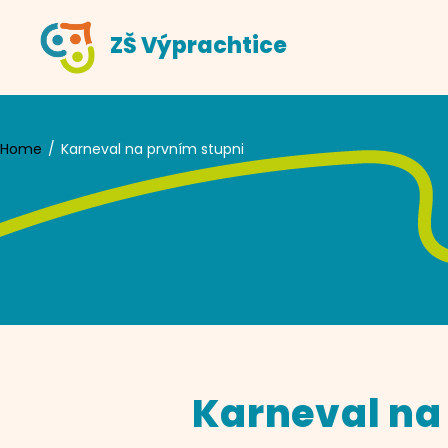
Skip
ZŠ Výprachtice
to
content
Home
Karneval na prvním stupni
Karneval na