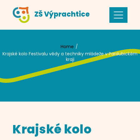
Skip
ZŠ Výprachtice
to
content
Home
Krajské kolo Festivalu vědy a techniky mládeže v Pardubickém
kraji
Krajské kolo