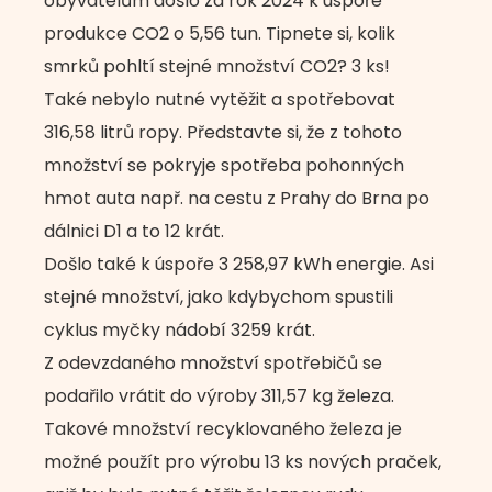
obyvatelům došlo za rok 2024 k úspoře
produkce CO2 o 5,56 tun. Tipnete si, kolik
smrků pohltí stejné množství CO2? 3 ks!
Také nebylo nutné vytěžit a spotřebovat
316,58 litrů ropy. Představte si, že z tohoto
množství se pokryje spotřeba pohonných
hmot auta např. na cestu z Prahy do Brna po
dálnici D1 a to 12 krát.
Došlo také k úspoře 3 258,97 kWh energie. Asi
stejné množství, jako kdybychom spustili
cyklus myčky nádobí 3259 krát.
Z odevzdaného množství spotřebičů se
podařilo vrátit do výroby 311,57 kg železa.
Takové množství recyklovaného železa je
možné použít pro výrobu 13 ks nových praček,