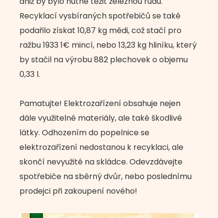
aniž by bylo nutné těžit železnou rudu.
Recyklací vysbíraných spotřebičů se také
podařilo získat 10,87 kg mědi, což stačí pro
ražbu 1933 1€ mincí, nebo 13,23 kg hliníku, který
by stačil na výrobu 882 plechovek o objemu
0,33 l.
Pamatujte! Elektrozařízení obsahuje nejen
dále využitelné materiály, ale také škodlivé
látky. Odhozením do popelnice se
elektrozařízení nedostanou k recyklaci, ale
skončí nevyužité na skládce. Odevzdávejte
spotřebiče na sběrný dvůr, nebo poslednímu
prodejci při zakoupení nového!