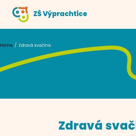
Skip
ZŠ Výprachtice
to
content
Home
Zdravá svačina
Zdravá svač