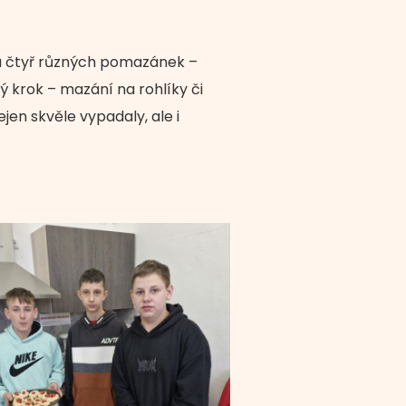
avu čtyř různých pomazánek –
 krok – mazání na rohlíky či
jen skvěle vypadaly, ale i