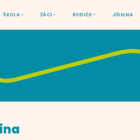
ŠKOLA
ŽÁCI
RODIČE
JÍDELNA
ina