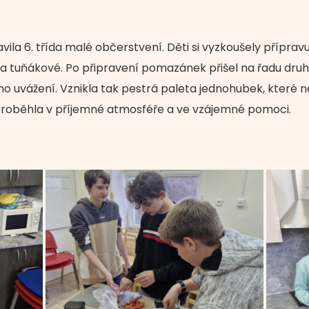
vila 6. třída malé občerstvení. Děti si vyzkoušely přípr
 tuňákové. Po připravení pomazánek přišel na řadu druhý
o uvážení. Vznikla tak pestrá paleta jednohubek, které ne
 proběhla v příjemné atmosféře a ve vzájemné pomoci.