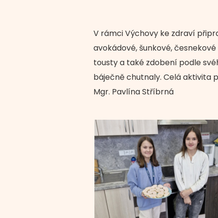
V rámci Výchovy ke zdraví připra
avokádové, šunkové, česnekové a
tousty a také zdobení podle svéh
báječně chutnaly. Celá aktivita
Mgr. Pavlína Stříbrná