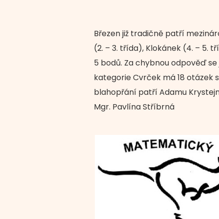
Březen již tradičně patří meziná
(2. – 3. třída), Klokánek (4. – 5. 
5 bodů. Za chybnou odpověď se je
kategorie Cvrček má 18 otázek 
blahopřání patří Adamu Krystejno
Mgr. Pavlína Stříbrná