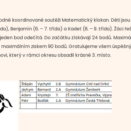
rodně koordinované soutěži Matematický klokan. Děti jsou
třída), Benjamín (6. – 7. třída) a Kadet (8. – 9. třída). Žáci 
den bod odečítá. Do začátku získávají 24 bodů. Maximáln
s maximálním ziskem 90 bodů. Gratulujeme všem úspěšným
vi, který v rámci okresu obsadil krásné 3. místo.