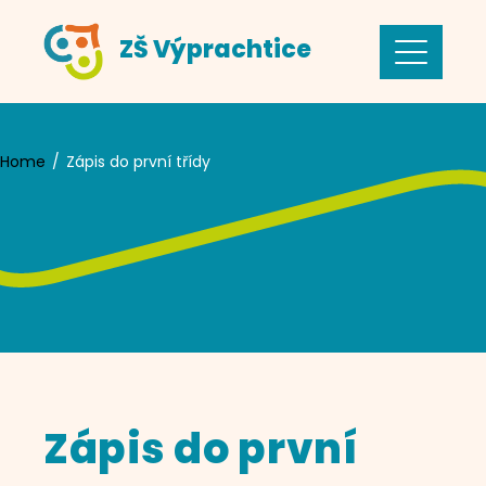
Skip
ZŠ Výprachtice
to
content
Home
Zápis do první třídy
Zápis do první