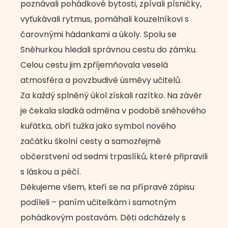
poznávali pohádkové bytosti, zpívali písničky,
vyťukávali rytmus, pomáhali kouzelníkovi s
čarovnými hádankami a úkoly. Spolu se
Sněhurkou hledali správnou cestu do zámku.
Celou cestu jim zpříjemňovala veselá
atmosféra a povzbudivé úsměvy učitelů.
Za každý splněný úkol získali razítko. Na závěr
je čekala sladká odměna v podobě sněhového
kuřátka, obří tužka jako symbol nového
začátku školní cesty a samozřejmě
občerstvení od sedmi trpaslíků, které připravili
s láskou a péčí.
Děkujeme všem, kteří se na přípravě zápisu
podíleli – paním učitelkám i samotným
pohádkovým postavám. Děti odcházely s