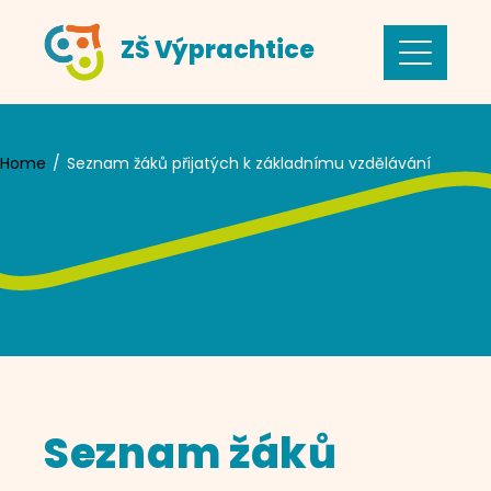
Skip
ZŠ Výprachtice
to
content
Home
Seznam žáků přijatých k základnímu vzdělávání
Seznam žáků