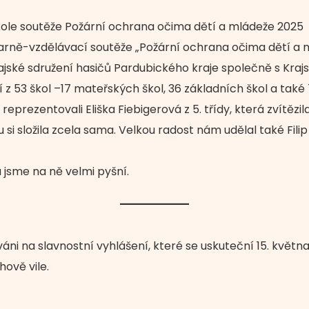
kole soutěže Požární ochrana očima dětí a mládeže 2025
arně-vzdělávací soutěže „Požární ochrana očima dětí a 
jské sdružení hasičů Pardubického kraje společně s Kra
tí z 53 škol –17 mateřských škol, 36 základních škol a tak
reprezentovali Eliška Fiebigerová z 5. třídy, která zvítězi
 si složila zcela sama. Velkou radost nám udělal také Filip 
sme na ně velmi pyšní.
váni na slavnostní vyhlášení, které se uskuteční 15. květ
hově vile.