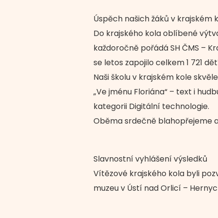
Úspěch našich žáků v krajském 
Do krajského kola oblíbené výtv
každoročně pořádá SH ČMS – Kra
se letos zapojilo celkem 1 721 dě
Naši školu v krajském kole skvěle 
„Ve jménu Floriána“ – text i hudbu
kategorii Digitální technologie.
Oběma srdečně blahopřejeme a j
Slavnostní vyhlášení výsledků
Vítězové krajského kola byli poz
muzeu v Ústí nad Orlicí – Hernyc