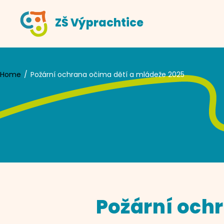
Skip
ZŠ Výprachtice
to
content
Home
Požární ochrana očima dětí a mládeže 2025
Požární och