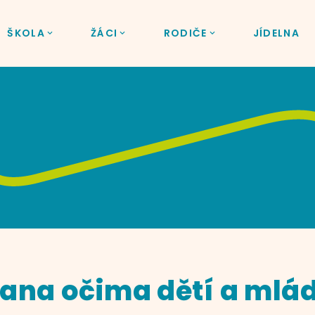
ŠKOLA
ŽÁCI
RODIČE
JÍDELNA
rana očima dětí a mlá