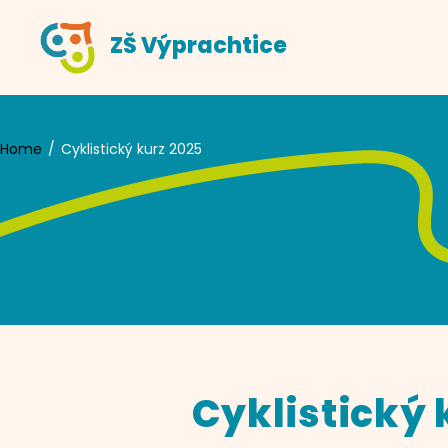
Skip
ZŠ Výprachtice
to
content
Home
Cyklistický kurz 2025
Cyklistický 