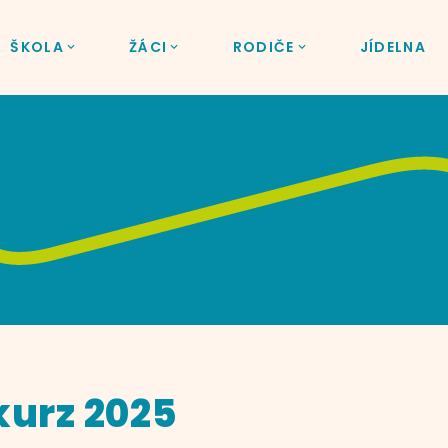
ŠKOLA
ŽÁCI
RODIČE
JÍDELNA
kurz 2025