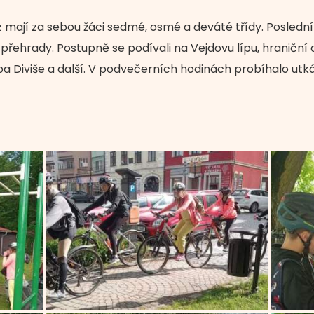
 mají za sebou žáci sedmé, osmé a deváté třídy. Poslední
přehrady. Postupně se podívali na Vejdovu lípu, hraničn
 Diviše a další. V podvečerních hodinách probíhalo utkán