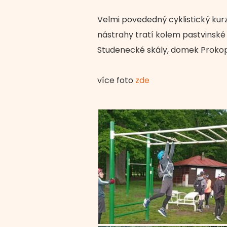
Velmi povededný cyklistický kurz
nástrahy tratí kolem pastvinské 
Studenecké skály, domek Prokopa
více foto
zde