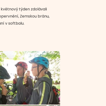
 květnový týden zdolávali
í opervnění, Zemskou bránu,
í v softbalu.