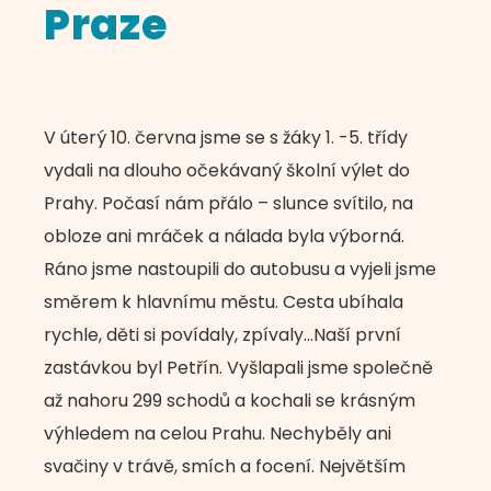
Praze
V úterý 10. června jsme se s žáky 1. -5. třídy
vydali na dlouho očekávaný školní výlet do
Prahy. Počasí nám přálo – slunce svítilo, na
obloze ani mráček a nálada byla výborná.
Ráno jsme nastoupili do autobusu a vyjeli jsme
směrem k hlavnímu městu. Cesta ubíhala
rychle, děti si povídaly, zpívaly…Naší první
zastávkou byl Petřín. Vyšlapali jsme společně
až nahoru 299 schodů a kochali se krásným
výhledem na celou Prahu. Nechyběly ani
svačiny v trávě, smích a focení. Největším