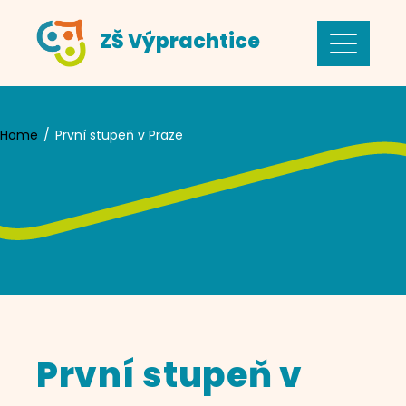
Skip
ZŠ Výprachtice
to
content
Home
První stupeň v Praze
První stupeň v