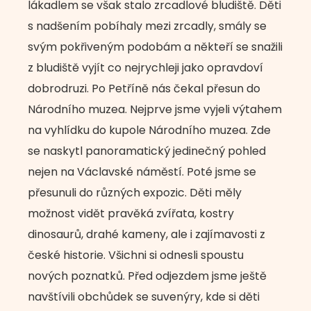
lákadlem se však stalo zrcadlové bludiště. Děti
s nadšením pobíhaly mezi zrcadly, smály se
svým pokřiveným podobám a někteří se snažili
z bludiště vyjít co nejrychleji jako opravdoví
dobrodruzi. Po Petříně nás čekal přesun do
Národního muzea. Nejprve jsme vyjeli výtahem
na vyhlídku do kupole Národního muzea. Zde
se naskytl panoramatický jedinečný pohled
nejen na Václavské náměstí. Poté jsme se
přesunuli do různých expozic. Děti měly
možnost vidět pravěká zvířata, kostry
dinosaurů, drahé kameny, ale i zajímavosti z
české historie. Všichni si odnesli spoustu
nových poznatků. Před odjezdem jsme ještě
navštívili obchůdek se suvenýry, kde si děti