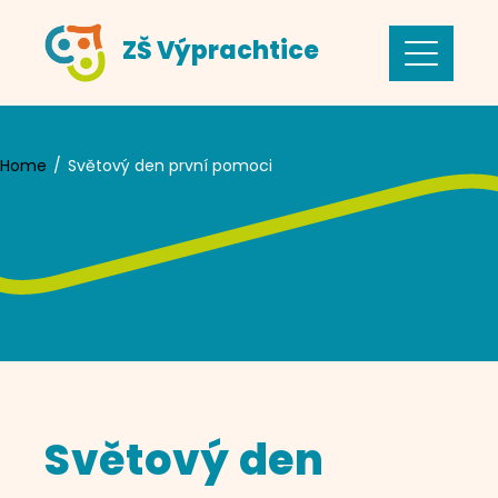
Skip
ZŠ Výprachtice
to
content
Home
Světový den první pomoci
Světový den