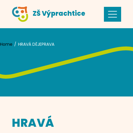
Skip
ZŠ Výprachtice
to
content
Home
HRAVÁ DĚJEPRAVA
HRAVÁ