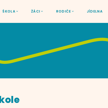
ŠKOLA
ŽÁCI
RODIČE
JÍDELNA
kole