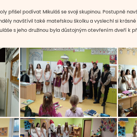
oly přišel podívat Mikuláš se svoji skupinou. Postupně navš
ěly navštívil také mateřskou školku a vyslechl si krásné p
ikuláše s jeho družinou byla důstojným otevřením dveří k