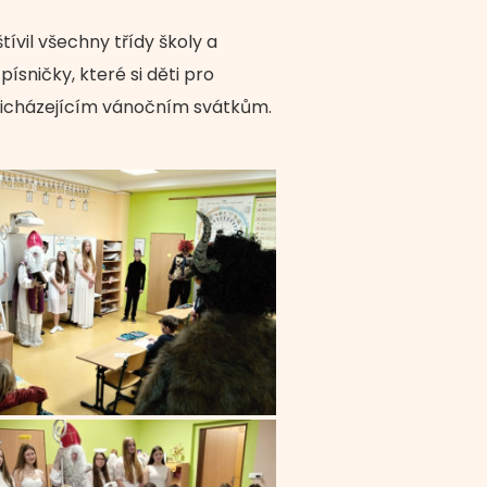
tívil všechny třídy školy a
ísničky, které si děti pro
 přicházejícím vánočním svátkům.