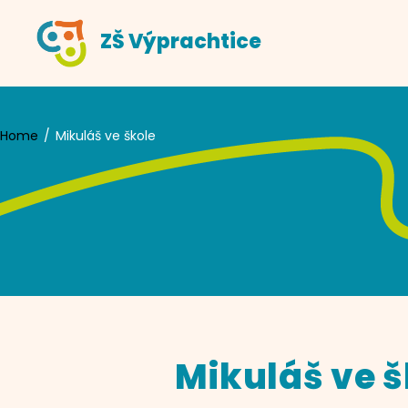
Skip
ZŠ Výprachtice
to
content
Home
Mikuláš ve škole
Mikuláš ve š