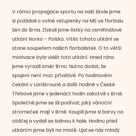
V rámci propagace sportu na naší škole jsme
si požádali o volné vstupenky na MS ve florbalu
žen do Brna. Získali jsme lístky na osmifinálové
utkání Norko – Polsko. Vítěz tohoto utkání se
stane soupeřem našich florbalistek. O to větší
motivace byla vidět toto utkání. Hned ráno
jsme vyrazili směr Brno. Nutno dodat, že
spojení není moc přívětivé. Po hodinovém
čekání v Lanškrouně a další hodině v České
Třebové jsme v jedenáct hodin zakotvili v Brně.
Společně jsme se šli podívat, jaký vánoční
stromeček mají v Brně. Koupili jsme si barvy na
obličej a vydali se šalinou k hale. Hodinu před
utkáním jsme byli na místě. Ujal se nás mladý