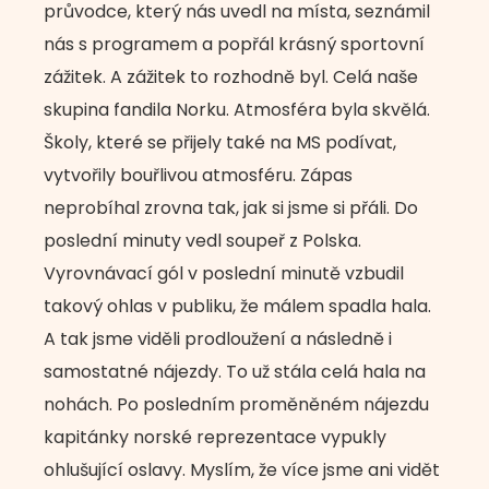
průvodce, který nás uvedl na místa, seznámil
nás s programem a popřál krásný sportovní
zážitek. A zážitek to rozhodně byl. Celá naše
skupina fandila Norku. Atmosféra byla skvělá.
Školy, které se přijely také na MS podívat,
vytvořily bouřlivou atmosféru. Zápas
neprobíhal zrovna tak, jak si jsme si přáli. Do
poslední minuty vedl soupeř z Polska.
Vyrovnávací gól v poslední minutě vzbudil
takový ohlas v publiku, že málem spadla hala.
A tak jsme viděli prodloužení a následně i
samostatné nájezdy. To už stála celá hala na
nohách. Po posledním proměněném nájezdu
kapitánky norské reprezentace vypukly
ohlušující oslavy. Myslím, že více jsme ani vidět