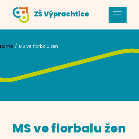
Skip
ZŠ Výprachtice
to
content
Home
MS ve florbalu žen
MS ve florbalu žen