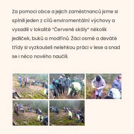
Za pomoci obce a jejich zaměstnanců jsme si
splnili jeden z cílů enviromentální výchovy a
vysadili v lokalitě “Červené skály” několik
jedliček, buků a modřínů. Žáci osmé a deváté
třídy si vyzkoušeli nelehkou práci v lese a snad
se i něco nového naučili.