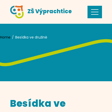
Skip
ZŠ Výprachtice
to
content
Home
Besídka ve družině
Besídka ve