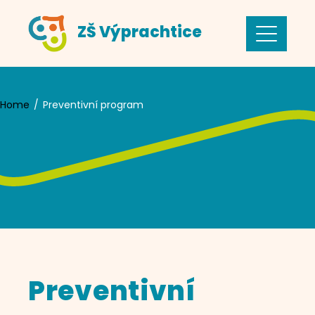
Skip
ZŠ Výprachtice
to
content
Home
Preventivní program
Preventivní