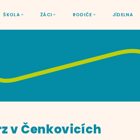
ŠKOLA
ŽÁCI
RODIČE
JÍDELNA
rz v Čenkovicích