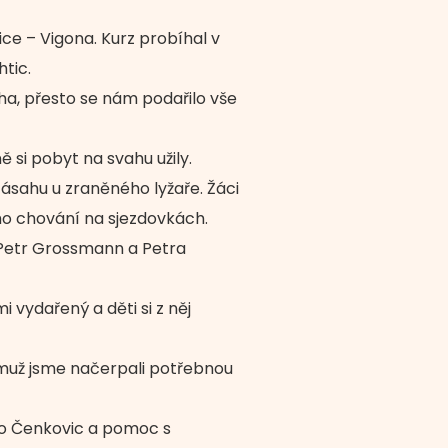
vice – Vigona. Kurz probíhal v
tic.
lha, přesto se nám podařilo vše
ě si pobyt na svahu užily.
zásahu u zraněného lyžaře. Žáci
ho chování na sjezdovkách.
 Petr Grossmann a Petra
i vydařený a děti si z něj
ěmuž jsme načerpali potřebnou
o Čenkovic a pomoc s