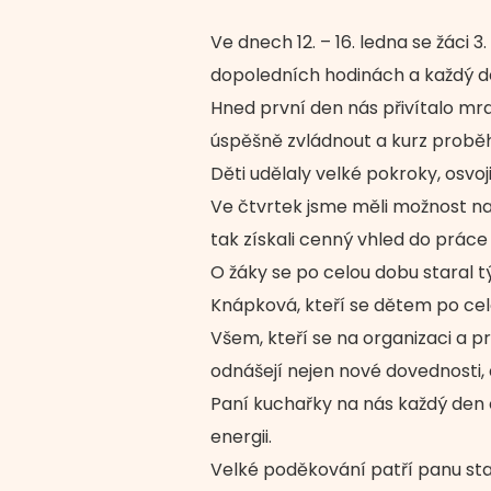
Ve dnech 12. – 16. ledna se žáci 3
dopoledních hodinách a každý de
Hned první den nás přivítalo mra
úspěšně zvládnout a kurz proběh
Děti udělaly velké pokroky, osvoj
Ve čtvrtek jsme měli možnost nav
tak získali cenný vhled do prác
O žáky se po celou dobu staral 
Knápková, kteří se dětem po cel
Všem, kteří se na organizaci a prů
odnášejí nejen nové dovednosti, a
Paní kuchařky na nás každý den
energii.
Velké poděkování patří panu s