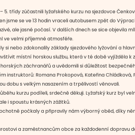
. – 5. třídy zúčastnili lyžařského kurzu na sjezdovce Čenko
n jsme se ve 13 hodin vraceli autobusem zpět do Výprach
zivé, ale jasné počasí. V dalších dnech se sice objevila m
l ve velmi příjemné atmosféře.
ily si nebo zdokonalily základy sjezdového lyžování a hlavn
štívit místní horskou službu, která v té době vyjížděla k 
e horských záchranářů a uvědomili si důležitost bezpečné
tým instruktorů: Romana Prokopová, Kateřina Chládková,
ou dobu s velkým nasazením a trpělivostí věnovali.
běhu kurzu podíleli, srdečně děkuji. Lyžařský kurz byl velm
le i spoustu krásných zážitků.
 ochotně počkaly a připravily nám výborný oběd, díky n
tarostovi a zaměstnancům obce za každodenní dopravu d