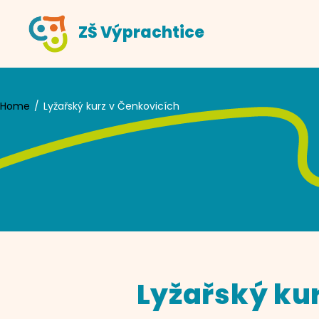
Skip
ZŠ Výprachtice
to
content
Home
Lyžařský kurz v Čenkovicích
Lyžařský ku