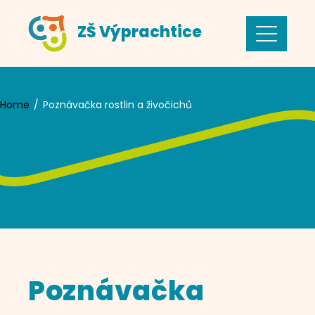
Skip
ZŠ Výprachtice
to
content
Home
Poznávačka rostlin a živočichů
Poznávačka