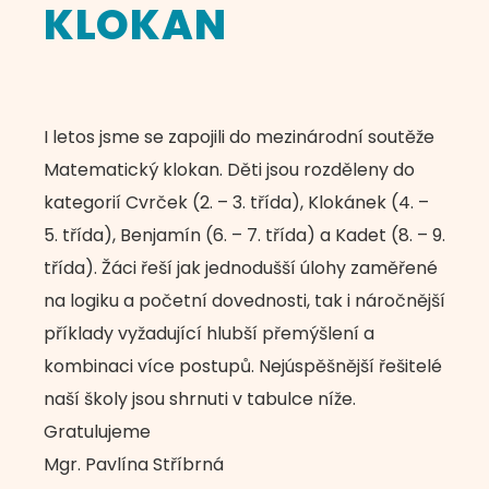
KLOKAN
I letos jsme se zapojili do mezinárodní soutěže
Matematický klokan. Děti jsou rozděleny do
kategorií Cvrček (2. – 3. třída), Klokánek (4. –
5. třída), Benjamín (6. – 7. třída) a Kadet (8. – 9.
třída). Žáci řeší jak jednodušší úlohy zaměřené
na logiku a početní dovednosti, tak i náročnější
příklady vyžadující hlubší přemýšlení a
kombinaci více postupů. Nejúspěšnější řešitelé
naší školy jsou shrnuti v tabulce níže.
Gratulujeme
Mgr. Pavlína Stříbrná