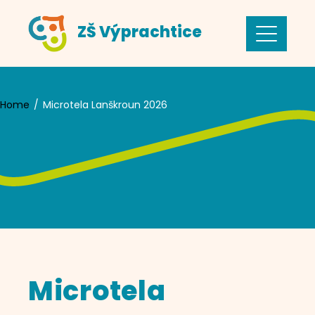
Skip
ZŠ Výprachtice
to
content
Home
Microtela Lanškroun 2026
Microtela