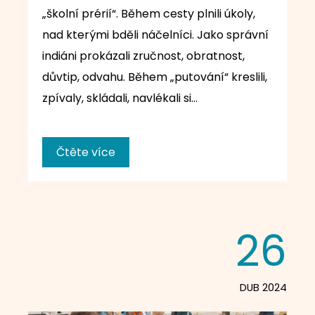
„školní prérií“. Během cesty plnili úkoly,
nad kterými bděli náčelníci. Jako správní
indiáni prokázali zručnost, obratnost,
důvtip, odvahu. Během „putování“ kreslili,
zpívaly, skládali, navlékali si…
Čtěte více
26
DUB 2024