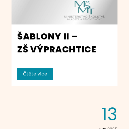
ŠABLONY II –
ZŠ VÝPRACHTICE
Čtěte více
13