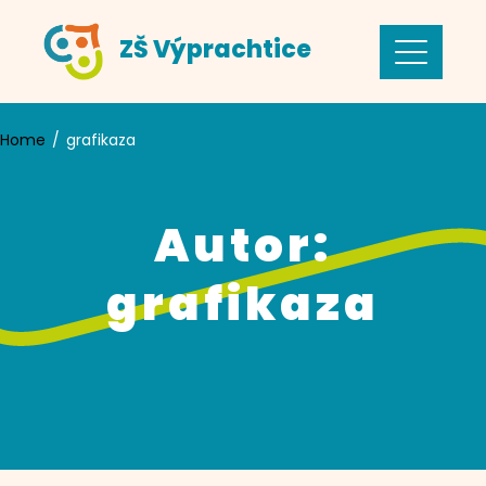
Skip
ZŠ Výprachtice
to
content
Home
grafikaza
Autor:
grafikaza