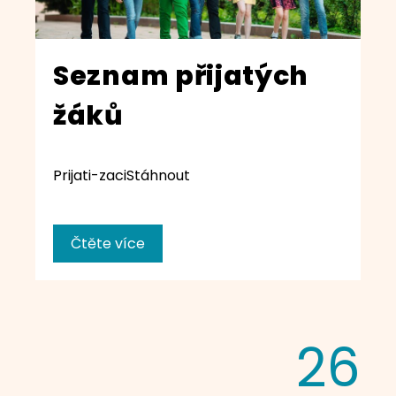
Seznam přijatých
žáků
Prijati-zaciStáhnout
Čtěte více
26