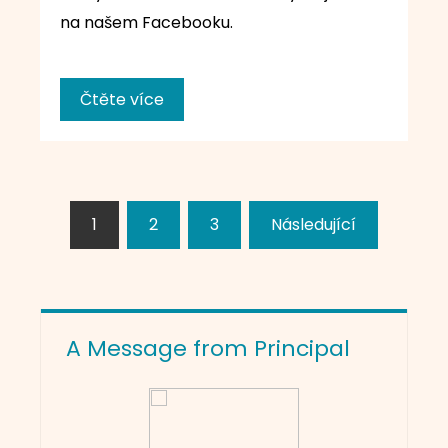
na našem Facebooku.
Čtěte více
Stránkování
1
2
3
Následující
příspěvků
A Message from Principal