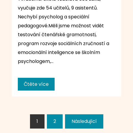
vyučuje zde 54 učitelů, 9 asistentů.
Nechybí psycholog a speciální
pedagogové.Měli jsme možnost vidět
testování čtenářské gramotnosti,
program rozvoje sociálních zručností a
emocionální inteligence se školním
psychologem,…
Čtěte více
Stránkování
1
2
Následující