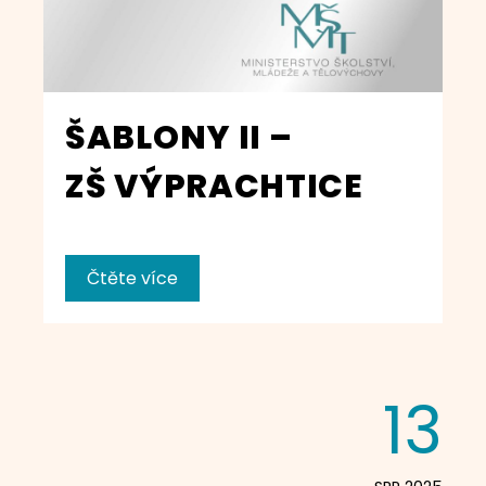
ŠABLONY II –
ZŠ VÝPRACHTICE
Čtěte více
13