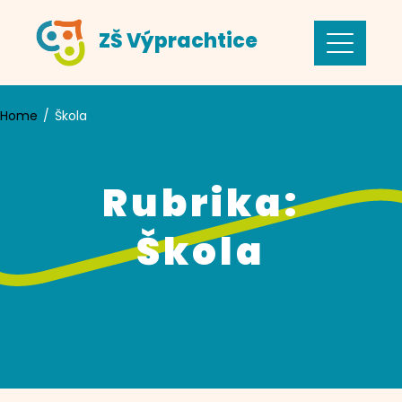
Skip
ZŠ Výprachtice
to
content
Home
Škola
Rubrika:
Škola