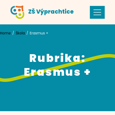
Skip
ZŠ Výprachtice
to
content
Home
Škola
Erasmus +
Rubrika:
Erasmus +