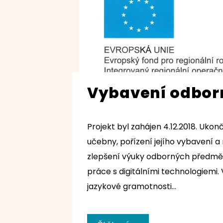
Vybavení odbor
Projekt byl zahájen 4.12.2018. Ukon
učebny, pořízení jejího vybavení 
zlepšení výuky odborných předmět
práce s digitálními technologiem
jazykové gramotnosti…