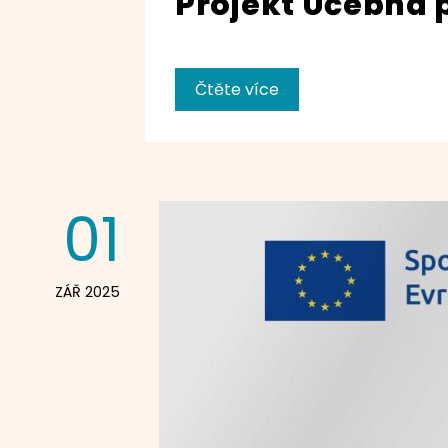
Projekt Učebna 
Čtěte více
01
ZÁŘ 2025