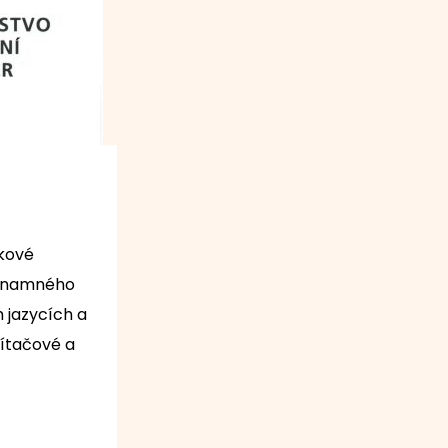
ykové
významného
 jazycích a
ítačové a