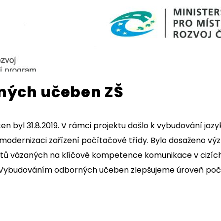
ných učeben ZŠ
čen byl 31.8.2019. V rámci projektu došlo k vybudování jaz
a modernizaci zařízení počítačové třídy. Bylo dosaženo 
ů vázaných na klíčové kompetence komunikace v cizích
i. Vybudováním odborných učeben zlepšujeme úroveň poč