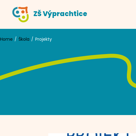
Skip
ZŠ Výprachtice
to
content
Home
Škola
Projekty