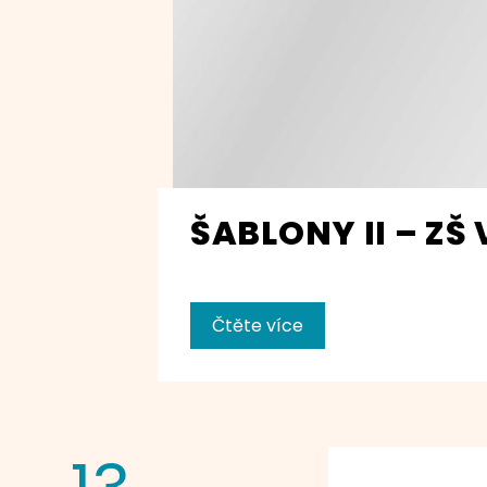
ŠABLONY II – ZŠ
Čtěte více